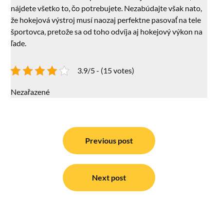
nájdete všetko to, čo potrebujete. Nezabúdajte však nato,
že hokejová výstroj musí naozaj perfektne pasovať na tele
športovca, pretože sa od toho odvíja aj hokejový výkon na
ľade.
3.9/5 - (15 votes)
Nezařazené
Navigace
pro
Previous post
příspěvek
Next post