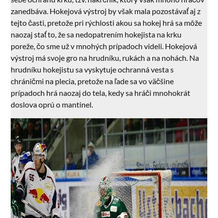
zanedbáva. Hokejová výstroj by však mala pozostávať aj z
tejto časti, pretože pri rýchlosti akou sa hokej hrá sa môže
naozaj stať to, že sa nedopatrením hokejista na krku
poreže, čo sme už v mnohých prípadoch videli. Hokejová
výstroj má svoje gro na hrudníku, rukách a na nohách. Na
hrudníku hokejistu sa vyskytuje ochranná vesta s
chráničmi na plecia, pretože na ľade sa vo väčšine
prípadoch hrá naozaj do tela, kedy sa hráči mnohokrát
doslova oprú o mantinel.