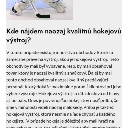
Kde nájdem naozaj kvalitnú hokejovú
výstroj?
V tomto prípade existuje množstvo obchodov, ktoré sú
zamerané práve na výstroj, akou je hokejová výstroj. Tieto
obchody by mali byť vybavené, resp. by mali obsahovať
tovar, ktorý je naozaj kvalitný a značkový. Ďalej by mal
tento obchod obsahovať naozaj kvalitný predávajúci
personál, ktorý dokáže maximálne poradiť klientovi pri jeho
výbere výstroje. Hokejová výstroj sa ráta doslova od hlavy
až po päty. Dnes je povinnosťou hokejistov nosiť prilbu, čo
sme v minulosti videli naozaj málokedy. Prilba je taktiež
hokejová výstroj, ktorá nesmie na ľade chýbať u každého
hokejistu. V prípade hokeja je dôležité aby mali hráči na
sebe ochranu krku, tzv. nákrčník, ktorý však mnoho hráčov