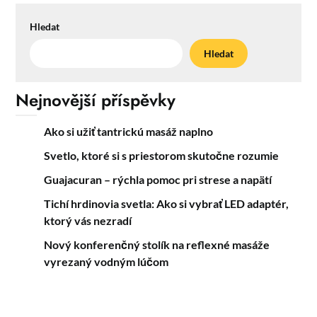
Hledat
Hledat
Nejnovější příspěvky
Ako si užiť tantrickú masáž naplno
Svetlo, ktoré si s priestorom skutočne rozumie
Guajacuran – rýchla pomoc pri strese a napätí
Tichí hrdinovia svetla: Ako si vybrať LED adaptér,
ktorý vás nezradí
Nový konferenčný stolík na reflexné masáže
vyrezaný vodným lúčom