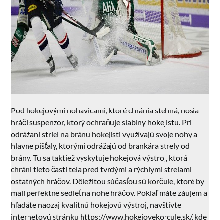
Pod hokejovými nohavicami, ktoré chránia stehná, nosia
hráči suspenzor, ktorý ochraňuje slabiny hokejistu. Pri
odrážaní striel na bránu hokejisti využívajú svoje nohy a
hlavne píšťaly, ktorými odrážajú od brankára strely od
brány. Tu sa taktiež vyskytuje hokejová výstroj, ktorá
chráni tieto časti tela pred tvrdými a rýchlymi strelami
ostatných hráčov. Dôležitou súčasťou sú korčule, ktoré by
mali perfektne sedieť na nohe hráčov. Pokiaľ máte záujem a
hľadáte naozaj kvalitnú hokejovú výstroj, navštívte
internetovú stránku https://www.hokejovekorcule.sk/, kde