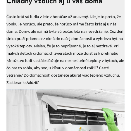
Chladný vzduch aj u vás doma
Často krát sú ľudia v lete z horúčav už unavený. Nie je to preto, že
vonku je horúco, ale preto, že horúco máme často krát aj u nás
doma. Domy, ale najmä byty sú počas leta na nevydržanie. Cez deň
slnko praží priamo cez okná do našej domácnosti a vyhrieva byt na
vysoké teploty. Nielen, že je to nepríjemné, je to aj nezdravé. Pri
malých deťoch či domácich zvieratách môže dôjsť až k prehriatiu.
Množstvo ľudí sa stále sťažuje na neznesiteľné teploty v bytoch, ale
čo pre to robia, aby svoju klímu v domácnosti znížili? Časté
vetranie? Do domácnosti dostanete akurát viac teplého vzduchu.
Zastieranie žalúzií?