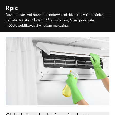
Skip
Rpic
to
Rozbehli ste svoj nový internetový projekt, no na vaše stránky
content
neviete dotiahnuť ľudí? PR články o tom, čo im ponúkate,
môžete publikovať aj v našom magazíne.