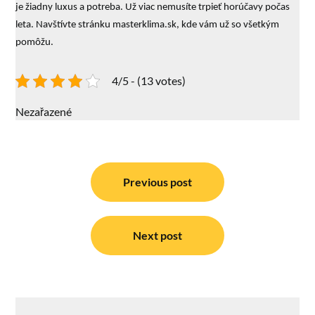
je žiadny luxus a potreba. Už viac nemusíte trpieť horúčavy počas
leta. Navštívte stránku masterklima.sk, kde vám už so všetkým
pomôžu.
4/5 - (13 votes)
Nezařazené
Navigace
pro
Previous post
příspěvek
Next post