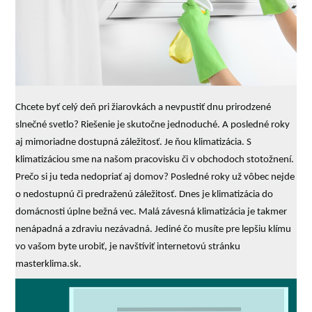
Chcete byť celý deň pri žiarovkách a nevpustiť dnu prirodzené
slnečné svetlo? Riešenie je skutočne jednoduché. A posledné roky
aj mimoriadne dostupná záležitosť. Je ňou klimatizácia. S
klimatizáciou sme na našom pracovisku či v obchodoch stotožnení.
Prečo si ju teda nedopriať aj domov? Posledné roky už vôbec nejde
o nedostupnú či predraženú záležitosť. Dnes je klimatizácia do
domácnosti úplne bežná vec. Malá závesná klimatizácia je takmer
nenápadná a zdraviu nezávadná. Jediné čo musíte pre lepšiu klímu
vo vašom byte urobiť, je navštíviť internetovú stránku
masterklima.sk.