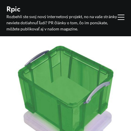
Skip
Rpic
to
Rozbehli ste svoj nový internetový projekt, no na vaše stránky
content
neviete dotiahnuť ľudí? PR články o tom, čo im ponúkate,
môžete publikovať aj v našom magazíne.