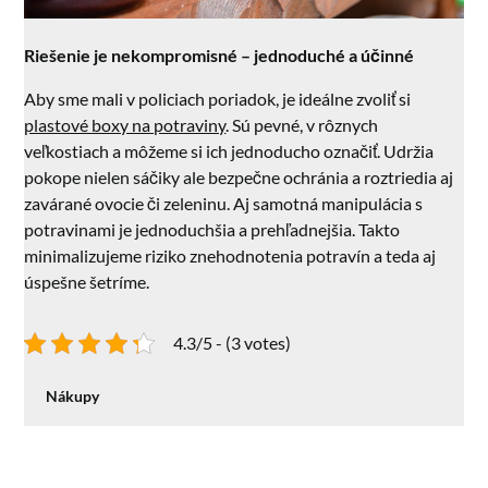
Riešenie je nekompromisné – jednoduché a účinné
Aby sme mali v policiach poriadok, je ideálne zvoliť si
plastové boxy na potraviny
. Sú pevné, v rôznych
veľkostiach a môžeme si ich jednoducho označiť. Udržia
pokope nielen sáčiky ale bezpečne ochránia a roztriedia aj
zavárané ovocie či zeleninu. Aj samotná manipulácia s
potravinami je jednoduchšia a prehľadnejšia. Takto
minimalizujeme riziko znehodnotenia potravín a teda aj
úspešne šetríme.
4.3/5 - (3 votes)
Nákupy