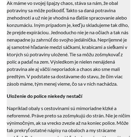
Ak máme vo svojej špajzy chaos, stáva sa nám, že obal
potraviny sa môže poškodiť. Takto sa daná potravina
znehodnotí a už nie je vhodná na ďalšie spracovanie alebo
konzumáciu. Iným prípadom je, keď ju skladujeme tak dlho,
že prejde expiráciou. Jednoducho nie je na očiach a tak nás
nenapadne ju zahrnúť do svojho jedálnička. Nepríjemné je
aj samotné hľadanie medzi sáčkami, krabicami a sieťkami v
ktorých sú potraviny uložené. Tie sa môžu zošmykovať z
políc a padať na zem. Výsledkom je nielen nenájdená
potravina ale aj väčší neporiadok a chaos ako sme mali
predtým. V podstate sa dostávame do stavu, že čím viac
zásob máme, tým menej vieme, čo sa v nich nachádza.
Uloženie do police niekedy nestačí
Napríklad obaly s cestovinami sú mimoriadne klzké a
neforemné. Práve preto sa zošmykujú do strán. Nie je ničím
výnimočným, ak sa vrecko zvezie až na koniec police. Môže
tak prekryť ostatné nápisy na obaloch a my strácame