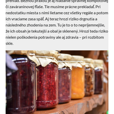
prehľad. Bežnou praxou je aj hľadanie správnej kompótovej
či zaváraninovej fľaše. Tie musíme prácne prekladať. Pri
nedostatku miesta s nimi lietame cez všetky regále a potom
ich vraciame zasa späť. Aj teraz hrozí riziko drgnutia a
následného zhodenia na zem. Tu je to o to nepríjemnejšie,
že ich obsah je tekutejší a obal je sklenený. Hrozí teda riziko
nielen poškodenia potraviny ale aj zdravia – pri rozbitom
skle.