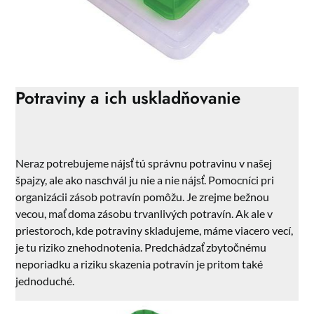
Potraviny a ich uskladňovanie
Neraz potrebujeme nájsť tú správnu potravinu v našej
špajzy, ale ako naschvál ju nie a nie nájsť. Pomocníci pri
organizácii zásob potravín pomôžu.
Je zrejme bežnou
vecou, mať doma zásobu trvanlivých potravín. Ak ale v
priestoroch, kde potraviny skladujeme, máme viacero vecí,
je tu riziko znehodnotenia. Predchádzať zbytočnému
neporiadku a riziku skazenia potravín je pritom také
jednoduché.