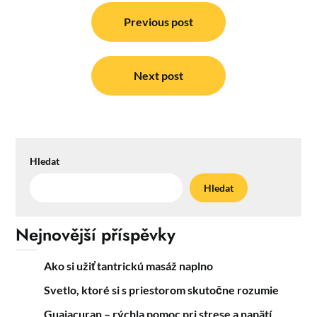
Navigace
pro
Previous post
příspěvek
Next post
Hledat
Hledat
Nejnovější příspěvky
Ako si užiť tantrickú masáž naplno
Svetlo, ktoré si s priestorom skutočne rozumie
Guajacuran – rýchla pomoc pri strese a napätí