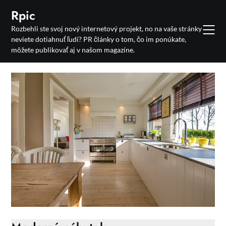
Skip
Rpic
to
Rozbehli ste svoj nový internetový projekt, no na vaše stránky
content
neviete dotiahnuť ľudí? PR články o tom, čo im ponúkate,
môžete publikovať aj v našom magazíne.