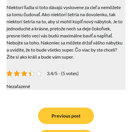
Niektorí ľudia si toto dávajú vyslovene za cieľ a nemôžete
sa tomu čudovať. Ako niektorí šetria na dovolenku, tak
niektorí šetria na to, aby si mohli kúpiť nový nábytok. Je to
jednoduché a krásne, pretože nech sa deje čokoľvek,
presne tieto veci vás budú maximálne baviť a napĺňať.
Nebojte sa toho. Nakoniec sa môžete držať vášho nábytku
a uvidíte, že to bude všetko super. Čo viac by ste chceli?
Žite si ako králi a bude vám super.
3.4/5 - (5 votes)
Nezařazené
Navigace
pro
Previous post
příspěvek