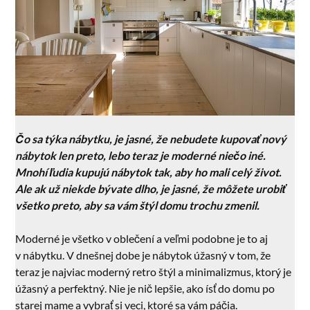
Čo sa týka nábytku, je jasné, že nebudete kupovať nový
nábytok len preto, lebo teraz je moderné niečo iné.
Mnohí ľudia kupujú nábytok tak, aby ho mali celý život.
Ale ak už niekde bývate dlho, je jasné, že môžete urobiť
všetko preto, aby sa vám štýl domu trochu zmenil.
Moderné je všetko v oblečení a veľmi podobne je to aj
v nábytku. V dnešnej dobe je nábytok úžasný v tom, že
teraz je najviac moderný retro štýl a minimalizmus, ktorý je
úžasný a perfektný. Nie je nič lepšie, ako ísť do domu po
starej mame a vybrať si veci, ktoré sa vám páčia.