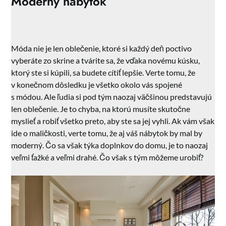
Moderný nábytok
Móda nie je len oblečenie, ktoré si každý deň poctivo
vyberáte zo skrine a tvárite sa, že vďaka novému kúsku,
ktorý ste si kúpili, sa budete cítiť lepšie. Verte tomu, že
v konečnom dôsledku je všetko okolo vás spojené
s módou. Ale ľudia si pod tým naozaj väčšinou predstavujú
len oblečenie. Je to chyba, na ktorú musíte skutočne
myslieť a robiť všetko preto, aby ste sa jej vyhli. Ak vám však
ide o maličkosti, verte tomu, že aj váš nábytok by mal by
moderný. Čo sa však týka doplnkov do domu, je to naozaj
veľmi ťažké a veľmi drahé. Čo však s tým môžeme urobiť?