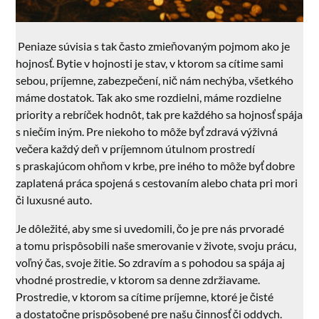
Peniaze súvisia s tak často zmieňovaným pojmom ako je
hojnosť. Bytie v hojnosti je stav, v ktorom sa cítime sami
sebou, príjemne, zabezpečení, nič nám nechýba, všetkého
máme dostatok. Tak ako sme rozdielni, máme rozdielne
priority a rebríček hodnôt, tak pre každého sa hojnosť spája
s niečím iným. Pre niekoho to môže byť zdravá výživná
večera každý deň v príjemnom útulnom prostredí
s praskajúcom ohňom v krbe, pre iného to môže byť dobre
zaplatená práca spojená s cestovaním alebo chata pri mori
či luxusné auto.
Je dôležité, aby sme si uvedomili, čo je pre nás prvoradé
a tomu prispôsobili naše smerovanie v živote, svoju prácu,
voľný čas, svoje žitie. So zdravím a s pohodou sa spája aj
vhodné prostredie, v ktorom sa denne zdržiavame.
Prostredie, v ktorom sa cítime príjemne, ktoré je čisté
a dostatočne prispôsobené pre našu činnosť či oddych.