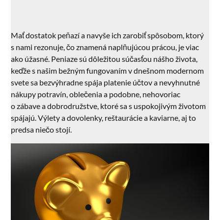
Mať dostatok peňazí a navyše ich zarobiť spôsobom, ktorý
s nami rezonuje, čo znamená naplňujúcou prácou, je viac
ako úžasné. Peniaze sú dôležitou súčasťou nášho života,
keďže s našim bežným fungovaním v dnešnom modernom
svete sa bezvýhradne spája platenie účtov a nevyhnutné
nákupy potravín, oblečenia a podobne, nehovoriac
o zábave a dobrodružstve, ktoré sa s uspokojivým životom
spájajú. Výlety a dovolenky, reštaurácie a kaviarne, aj to
predsa niečo stojí.