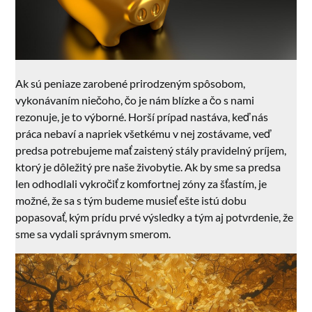
Ak sú peniaze zarobené prirodzeným spôsobom,
vykonávaním niečoho, čo je nám blízke a čo s nami
rezonuje, je to výborné. Horší prípad nastáva, keď nás
práca nebaví a napriek všetkému v nej zostávame, veď
predsa potrebujeme mať zaistený stály pravidelný príjem,
ktorý je dôležitý pre naše živobytie. Ak by sme sa predsa
len odhodlali vykročiť z komfortnej zóny za šťastím, je
možné, že sa s tým budeme musieť ešte istú dobu
popasovať, kým prídu prvé výsledky a tým aj potvrdenie, že
sme sa vydali správnym smerom.