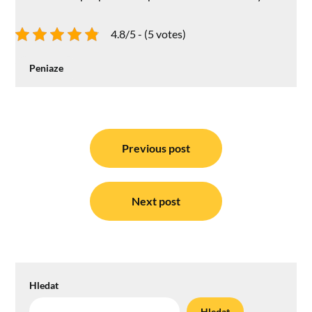
4.8/5 - (5 votes)
Peniaze
Navigace
pro
Previous post
příspěvek
Next post
Hledat
Hledat