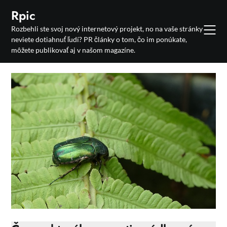
Skip
Rpic
to
Rozbehli ste svoj nový internetový projekt, no na vaše stránky
content
neviete dotiahnuť ľudí? PR články o tom, čo im ponúkate,
môžete publikovať aj v našom magazíne.