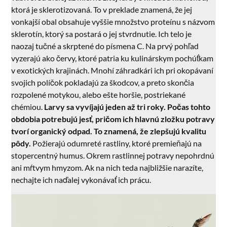
ktorá je sklerotizovaná. To v preklade znamená, že jej
vonkajší obal obsahuje vyššie množstvo proteínu s názvom
sklerotín, ktorý sa postará o jej stvrdnutie. Ich telo je
naozaj tučné a skrptené do písmena C. Na prvý pohľad
vyzerajú ako červy, ktoré patria ku kulinárskym pochúťkam
v exotických krajinách. Mnohí záhradkári ich pri okopávaní
svojich políčok pokladajú za škodcov, a preto skončia
rozpolené motykou, alebo ešte horšie, postriekané
chémiou.
Larvy sa vyvíjajú jeden až tri roky. Počas tohto
obdobia potrebujú jesť, pričom ich hlavnú zložku potravy
tvorí organický odpad. To znamená, že zlepšujú kvalitu
pôdy.
Požierajú odumreté rastliny, ktoré premieňajú na
stopercentný humus. Okrem rastlinnej potravy nepohrdnú
ani mŕtvym hmyzom. Ak na nich teda najbližšie narazíte,
nechajte ich naďalej vykonávať ich prácu.