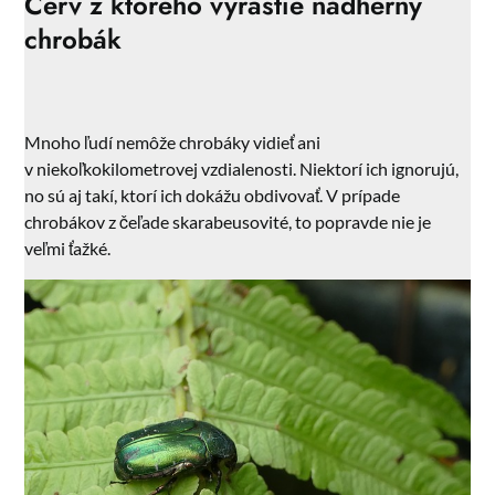
Červ z ktorého vyrastie nádherný
chrobák
Mnoho ľudí nemôže chrobáky vidieť ani
v niekoľkokilometrovej vzdialenosti. Niektorí ich ignorujú,
no sú aj takí, ktorí ich dokážu obdivovať. V prípade
chrobákov z čeľade skarabeusovité, to popravde nie je
veľmi ťažké.