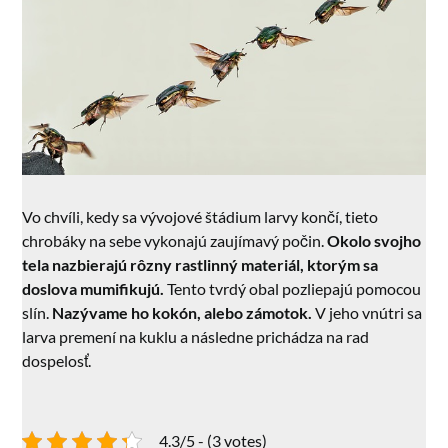
Vo chvíli, kedy sa vývojové štádium larvy končí, tieto
chrobáky na sebe vykonajú zaujímavý počin.
Okolo svojho
tela nazbierajú rôzny rastlinný materiál, ktorým sa
doslova mumifikujú.
Tento tvrdý obal pozliepajú pomocou
slín.
Nazývame ho kokón, alebo zámotok.
V jeho vnútri sa
larva premení na kuklu a následne prichádza na rad
dospelosť.
4.3/5 - (3 votes)