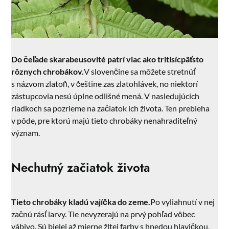
Do čeľade skarabeusovité patrí viac ako tritisícpäťsto
rôznych chrobákov.
V slovenčine sa môžete stretnúť
s názvom zlatoň, v češtine zas zlatohlávek, no niektorí
zástupcovia nesú úplne odlišné mená. V nasledujúcich
riadkoch sa pozrieme na začiatok ich života. Ten prebieha
v pôde, pre ktorú majú tieto chrobáky nenahraditeľný
význam.
Nechutný začiatok života
Tieto chrobáky kladú vajíčka do zeme.
Po vyliahnutí v nej
začnú rásť larvy. Tie nevyzerajú na prvý pohľad vôbec
vábivo. Sú bielej až mierne žltej farby s hnedou hlavičkou,